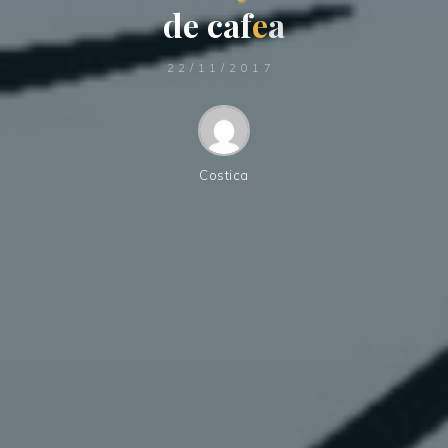
d
e
c
a
f
e
a
22/11/2017
Costica