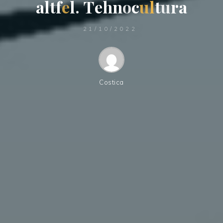
a
l
t
f
e
l
.
T
e
h
n
o
c
u
l
t
u
r
a
21/10/2022
Costica