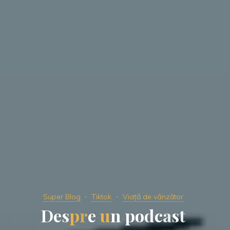
Super Blog
Tiktok
Viață de vânzător
D
e
s
p
r
e
u
n
p
o
d
c
a
s
t