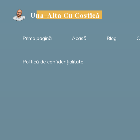
Sari
la
Una-Alta Cu Costică
conținut
Prima pagină
Acasă
Blog
C
Politică de confidențialitate