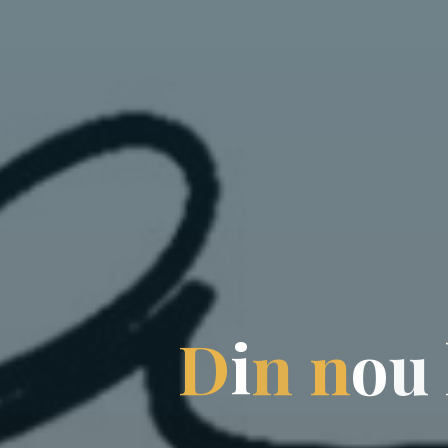
D
i
n
n
o
u