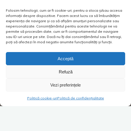
Folosim tehnologii, cum ar fi cookie-uri, pentru a stoca și/sau accesa
informații despre dispozitive. Facem acest lucru ca să îmbunătățim
experiența de navigare și ca să afișăm anunțuri personalizate sau
nepersonalizate. Consimțământul pentru aceste tehnologii ne va
permite să procesăm date, cum ar fi comportamentul de navigare
sau ID-uri unice pe site. Dacă nu îți dai consimțământul sau îl retragi,
poți să afectezi în mod negativ anumite funcționalități și funcții.
Acceptă
Refuză
Vezi preferințele
Politică cookie-uri
Politică de confidențialitate
Anul acesta, în luna mai avem motiv de bucurie! La fel ca în
fiecare an încă din 2010 și anul acesta la Iași, se va desfășura
Festivalul de film „Serile filmului românesc
„
. De această