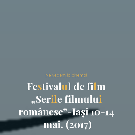
Ne vedem la cinema!
F
e
s
t
i
v
a
l
u
l
d
e
f
i
l
m
„
S
e
r
i
l
e
f
i
l
m
u
l
u
i
r
o
m
â
n
e
s
c
”
-
I
a
ș
i
1
0
-
1
4
m
a
i
.
(
2
0
1
7
)