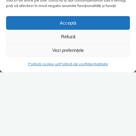
sau ID-uri unice pe site. Dacă nu îți dai consimțământul sau îl retragi,
poți să afectezi în mod negativ anumite funcționalități și funcții.
Acceptă
Refuză
Vezi preferințele
Politică cookie-uri
Politică de confidențialitate
Costică
Filme de vazut
Lasă un comentariu
TaximeTRIȘTI. Un film despre
relații
Costica
17/01/2023
Viața taximetriștilor e văzută de cele mai multe ori