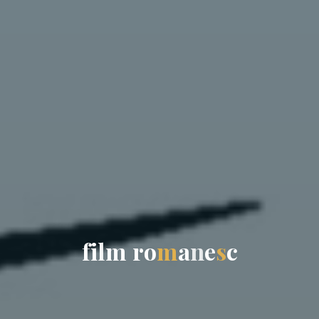
f
i
l
m
r
o
m
a
n
e
s
c