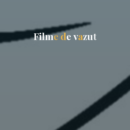
F
i
l
m
e
d
e
v
a
z
u
t