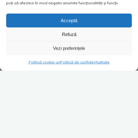
poți să afectezi în mod negativ anumite funcționalități și funcții.
Acceptă
Refuză
Vezi preferințele
Politică cookie-uri
Politică de confidențialitate
Lasă un comentariu