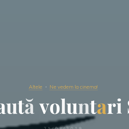
Altele
Ne vedem la cinema!
a
u
t
ă
v
o
l
u
n
t
a
r
i
21/03/2019