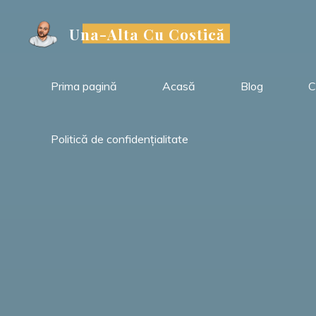
Sari
la
Una-Alta Cu Costică
conținut
Prima pagină
Acasă
Blog
C
Politică de confidențialitate