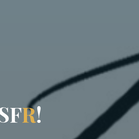
S
F
R
!