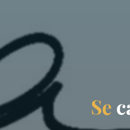
S
e
c