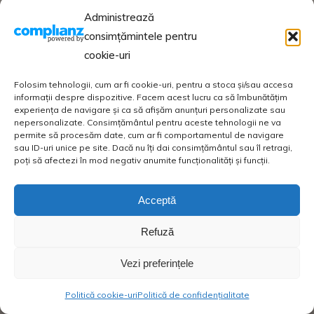
Administrează
consimțămintele pentru
cookie-uri
Folosim tehnologii, cum ar fi cookie-uri, pentru a stoca și/sau accesa
informații despre dispozitive. Facem acest lucru ca să îmbunătățim
experiența de navigare și ca să afișăm anunțuri personalizate sau
nepersonalizate. Consimțământul pentru aceste tehnologii ne va
permite să procesăm date, cum ar fi comportamentul de navigare
sau ID-uri unice pe site. Dacă nu îți dai consimțământul sau îl retragi,
poți să afectezi în mod negativ anumite funcționalități și funcții.
Acceptă
Refuză
Vezi preferințele
Politică cookie-uri
Politică de confidențialitate