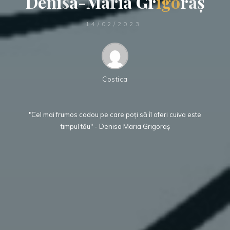
D
e
n
i
s
a
-
M
a
r
i
a
G
r
i
g
o
r
a
ș
14/02/2023
Costica
"Cel mai frumos cadou pe care poți să îl oferi cuiva este
timpul tău" - Denisa Maria Grigoraș