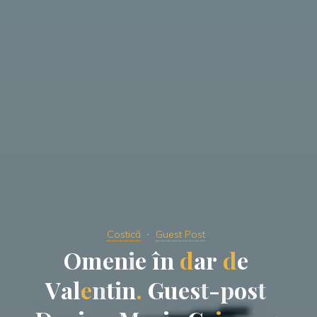
Costică
Guest Post
O
m
e
n
i
e
î
n
d
a
r
d
e
V
a
l
e
n
t
i
n
.
G
u
e
s
t
-
p
o
s
t