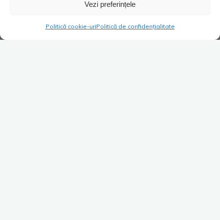
Vezi preferințele
Politică cookie-uri
Politică de confidențialitate
Hello, din nou! Ce cuvânt frumos în titlu, nu? OMENIE! Acesta
este cadoul pe care spune Denisa-Maria Grigoras că oricine ar
trebui să-l ofere persoanei iubite de Valentine’s day. Sau de
orice alt day. Cine este Denisa?