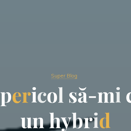
Super Blog
p
e
r
i
c
o
l
s
ă
-
m
i
u
n
h
y
b
r
i
d