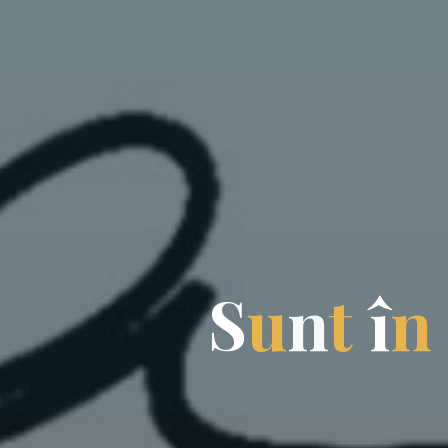
S
u
n
t
î
n