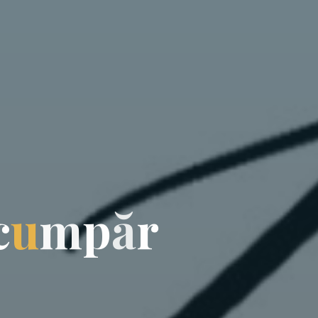
c
u
m
p
ă
r