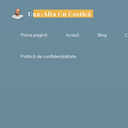
Sari
la
Una-Alta Cu Costică
conținut
Prima pagină
Acasă
Blog
C
Politică de confidențialitate