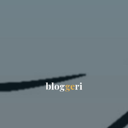
b
l
o
g
g
e
r
i