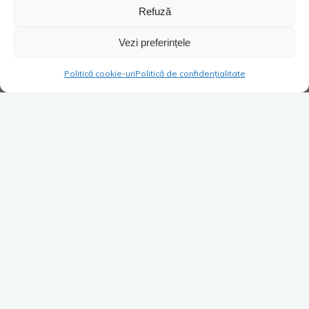
Refuză
Vezi preferințele
Politică cookie-uri
Politică de confidențialitate
Super Blog
1 comentariu
INCREDIBIL!!! Ce s-a întâmplat
la Gala Spring SuperBlog 2022
în weekendul 10-12 iunie, la
Hotel Opal din Cap Aurora.
Află în articol detaliile
SENZAȚIONALE!
Costica
16/07/2022
Ca să nu le pierd vremea degeaba celor ajunși pe