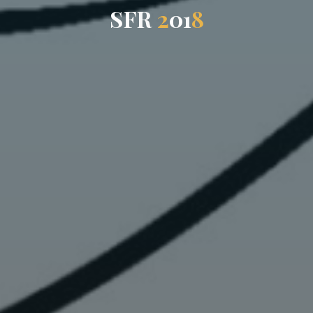
S
F
R
2
0
1
8