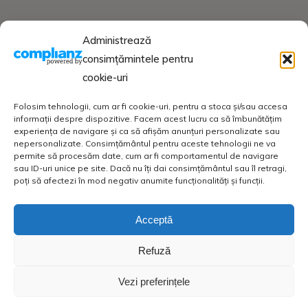
Administrează
consimțămintele pentru
cookie-uri
Folosim tehnologii, cum ar fi cookie-uri, pentru a stoca și/sau accesa
informații despre dispozitive. Facem acest lucru ca să îmbunătățim
experiența de navigare și ca să afișăm anunțuri personalizate sau
nepersonalizate. Consimțământul pentru aceste tehnologii ne va
permite să procesăm date, cum ar fi comportamentul de navigare
sau ID-uri unice pe site. Dacă nu îți dai consimțământul sau îl retragi,
poți să afectezi în mod negativ anumite funcționalități și funcții.
Acceptă
Refuză
Vezi preferințele