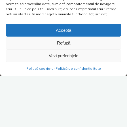
permite să procesăm date, cum ar fi comportamentul de navigare
sau ID-uri unice pe site. Dacă nu îți dai consimțământul sau îl retragi,
poți să afectezi în mod negativ anumite funcționalități și funcții.
Acceptă
Refuză
Vezi preferințele
Politică cookie-uri
Politică de confidențialitate
Super Blog
1 comentariu
#Jurnaldecarantină – Ceasul,
Mișu și nevasta
Costica
05/04/2020