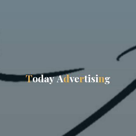
T
o
d
a
y
A
d
v
e
r
t
i
s
i
n
g