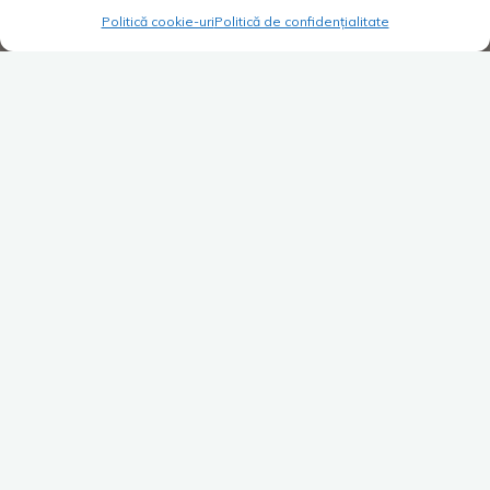
Politică cookie-uri
Politică de confidențialitate
Lasă un comentariu
Super Blog
Cadou personalizat, util și
stilat.
Costica
02/12/2025
Ho, Ho, Ho! Se apropie perioada aia din an când șeful