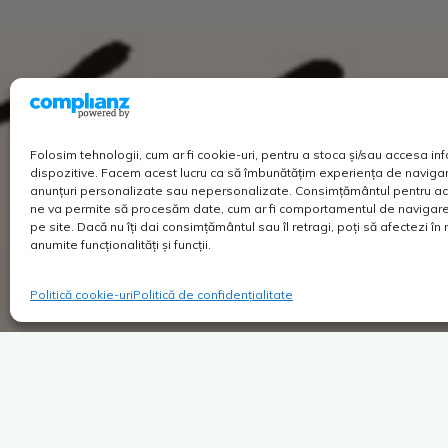
Folosim tehnologii, cum ar fi cookie-uri, pentru a stoca și/sau accesa in
dispozitive. Facem acest lucru ca să îmbunătățim experiența de navigar
anunțuri personalizate sau nepersonalizate. Consimțământul pentru ac
ne va permite să procesăm date, cum ar fi comportamentul de navigare 
pe site. Dacă nu îți dai consimțământul sau îl retragi, poți să afectezi î
anumite funcționalități și funcții.
Politică cookie-uri
Politică de confidențialitate
Lasă un comentariu