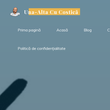
Sari
la
Una-Alta Cu Costică
conținut
Prima pagină
Acasă
Blog
C
Politică de confidențialitate