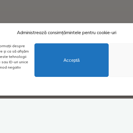
Administrează consimțămintele pentru cookie-uri
formații despre
e și ca să afișăm
este tehnologii
Acceptă
sau ID-uri unice
n mod negativ
Super Blog
1 comentar