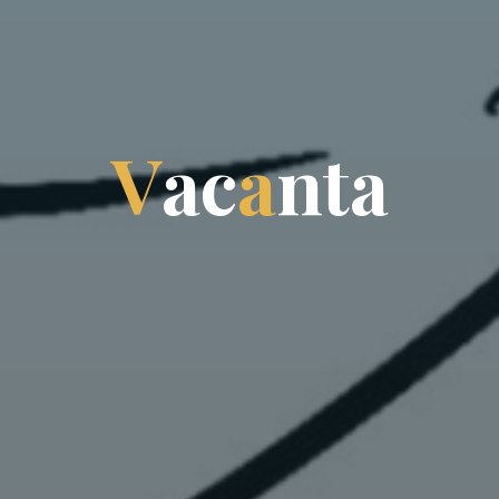
V
a
c
a
n
t
a