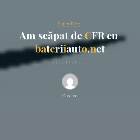
Super Blog
A
m
s
c
ă
p
a
t
d
e
C
F
R
c
u
b
a
t
e
r
i
i
a
u
t
o
.
n
e
t
11/11/2015
Costica