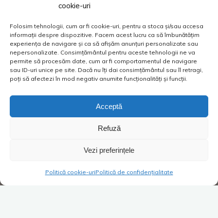
cookie-uri
Folosim tehnologii, cum ar fi cookie-uri, pentru a stoca și/sau accesa
informații despre dispozitive. Facem acest lucru ca să îmbunătățim
experiența de navigare și ca să afișăm anunțuri personalizate sau
nepersonalizate. Consimțământul pentru aceste tehnologii ne va
permite să procesăm date, cum ar fi comportamentul de navigare
sau ID-uri unice pe site. Dacă nu îți dai consimțământul sau îl retragi,
poți să afectezi în mod negativ anumite funcționalități și funcții.
Acceptă
Refuză
Vezi preferințele
Politică cookie-uri
Politică de confidențialitate
Hai, odată! Pornește! Nu-mi face probleme chiar acum când
trebuie să plecăm!