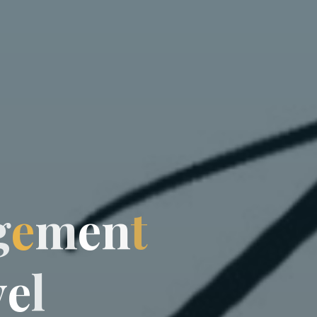
g
e
m
e
n
t
v
e
l