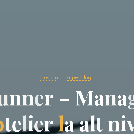
Costică
SuperBlog
u
n
n
e
r
–
M
a
n
a
o
t
e
l
i
e
r
l
a
a
l
t
n
i