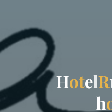
H
o
t
e
l
R
h