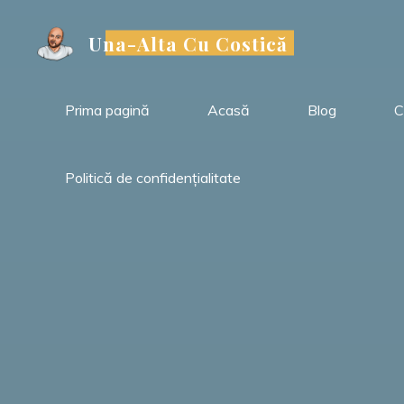
Sari
la
Una-Alta Cu Costică
conținut
Prima pagină
Acasă
Blog
C
Politică de confidențialitate