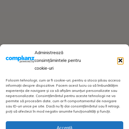
Administrează
consimțămintele pentru
cookie-uri
Folosim tehnologii, cum ar fi cookie-uri, pentru a stoca și/sau accesa
informații despre dispozitive. Facem acest lucru ca să îmbunătățim
experiența de navigare și ca să afișăm anunțuri personalizate sau
nepersonalizate. Consimțământul pentru aceste tehnologii ne va
permite să procesăm date, cum ar fi comportamentul de navigare
sau ID-uri unice pe site. Dacă nu îți dai consimțământul sau îl retragi,
poți să afectezi în mod negativ anumite funcționalități și funcții.
Acceptă