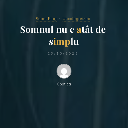
Super Blog
Uncategorized
S
o
m
n
u
l
n
u
e
a
t
â
t
d
e
s
i
m
p
l
u
23/10/2025
Costica