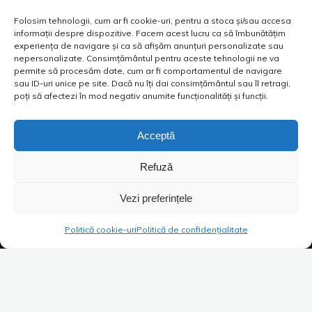
Folosim tehnologii, cum ar fi cookie-uri, pentru a stoca și/sau accesa
informații despre dispozitive. Facem acest lucru ca să îmbunătățim
experiența de navigare și ca să afișăm anunțuri personalizate sau
nepersonalizate. Consimțământul pentru aceste tehnologii ne va
permite să procesăm date, cum ar fi comportamentul de navigare
sau ID-uri unice pe site. Dacă nu îți dai consimțământul sau îl retragi,
poți să afectezi în mod negativ anumite funcționalități și funcții.
Acceptă
Refuză
Vezi preferințele
Politică cookie-uri
Politică de confidențialitate
Somnul
se doarme, nu se discută. Nu-i așa? GREȘIT! Sunt
atâtea de discutat despre somn că nu ne-ar ajunge o vacanță
de vară să epuizăm subiectul. Nici nu știi câți oameni dorm