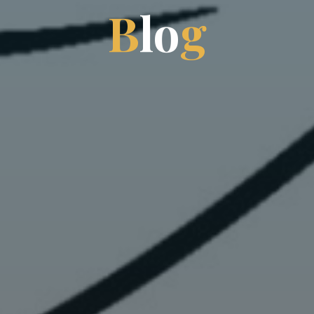
B
l
o
g