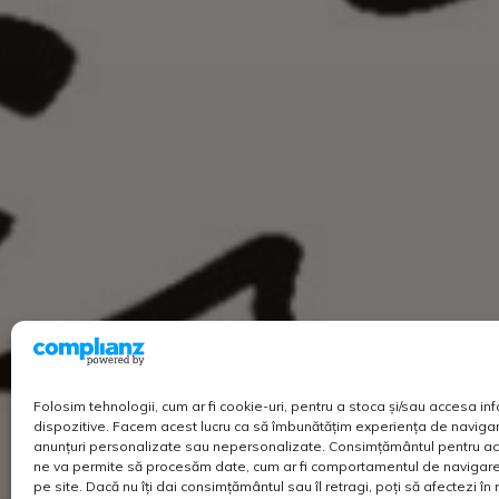
Folosim tehnologii, cum ar fi cookie-uri, pentru a stoca și/sau accesa in
dispozitive. Facem acest lucru ca să îmbunătățim experiența de navigar
anunțuri personalizate sau nepersonalizate. Consimțământul pentru ac
ne va permite să procesăm date, cum ar fi comportamentul de navigare 
pe site. Dacă nu îți dai consimțământul sau îl retragi, poți să afectezi î