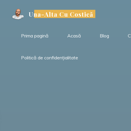
Sari
la
Una-Alta Cu Costică
conținut
Prima pagină
Acasă
Blog
C
Politică de confidențialitate