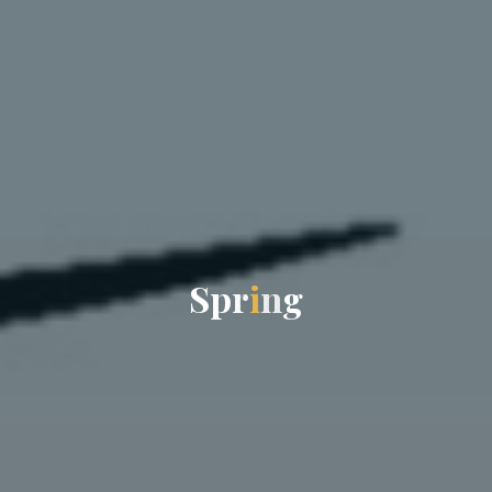
S
p
r
i
n
g