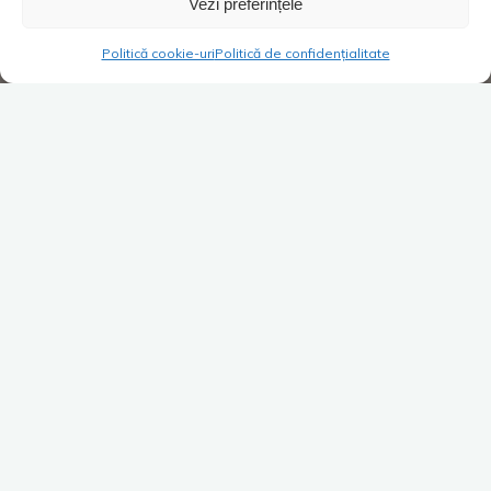
Vezi preferințele
Politică cookie-uri
Politică de confidențialitate
Super Blog
1 comentariu
Învățăminte din trecut și
prezent
Costica
06/04/2022
Ăsta este un moment pe care l-am trăit de foarte
multe ori copil fiind: părinții mei certându-se pe tema
„Cine îl învață mai bine pe …
Dă mai departe după ce apreciezi
Facebook
X