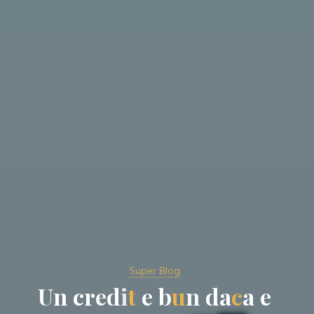
Super Blog
U
n
c
r
e
d
i
t
e
b
u
n
d
a
c
a
e