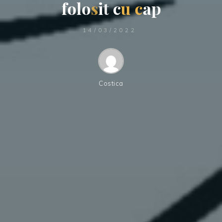
f
o
l
o
s
i
t
c
u
c
a
p
14/03/2022
Costica