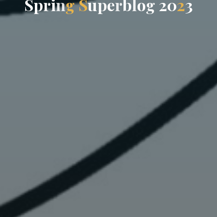
S
p
r
i
n
g
S
u
p
e
r
b
l
o
g
2
0
2
3