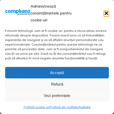
Administrează
consimțămintele pentru
cookie-uri
Folosim tehnologii, cum ar fi cookie-uri, pentru a stoca și/sau accesa
informații despre dispozitive. Facem acest lucru ca să îmbunătățim
experiența de navigare și ca să afișăm anunțuri personalizate sau
nepersonalizate. Consimțământul pentru aceste tehnologii ne va
permite să procesăm date, cum ar fi comportamentul de navigare
sau ID-uri unice pe site. Dacă nu îți dai consimțământul sau îl retragi,
poți să afectezi în mod negativ anumite funcționalități și funcții.
Acceptă
Refuză
Vezi preferințele
Politică cookie-uri
Politică de confidențialitate